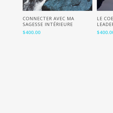
Add To Cart
CONNECTER AVEC MA
LE CO
SAGESSE INTÉRIEURE
LEADE
$
400.00
$
400.0