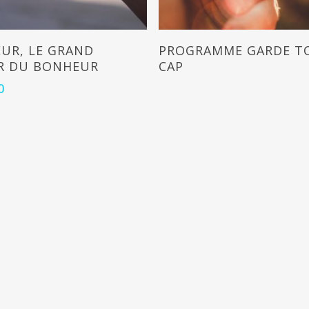
Add To Cart
Read More
EUR, LE GRAND
PROGRAMME GARDE T
R DU BONHEUR
CAP
0